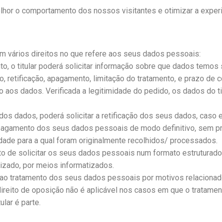
hor o comportamento dos nossos visitantes e otimizar a experiê
têm vários direitos no que refere aos seus dados pessoais:
 o titular poderá solicitar informação sobre que dados temos s
so, retificação, apagamento, limitação do tratamento, e prazo d
aos dados. Verificada a legitimidade do pedido, os dados do tit
 dos dados, poderá solicitar a retificação dos seus dados, caso
 apagamento dos seus dados pessoais de modo definitivo, sem pr
dade para a qual foram originalmente recolhidos/ processados.
ito de solicitar os seus dados pessoais num formato estruturado
izado, por meios informatizados.
r ao tratamento dos seus dados pessoais por motivos relacionad
direito de oposição não é aplicável nos casos em que o tratam
lar é parte.